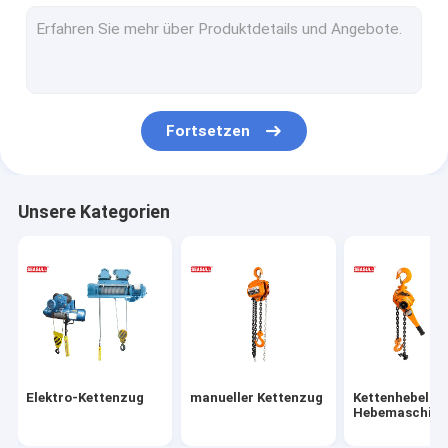
wiegende Skala des Kranes
anhebende Klammer
Antriebsscheiben-Block-Flaschenzug
Fortsetzen
Handhebewinde
Handhubwagen
Unsere Kategorien
Industrielle anhebende Ketten
Drücken Sie Reise-Laufkatze
Mechanische Winden
Riemen des Polyester-gewebten Materials
Elektro-Kettenzug
manueller Kettenzug
Kettenhebel-
Elektrische ATV-Handkurbel
Hebemaschine