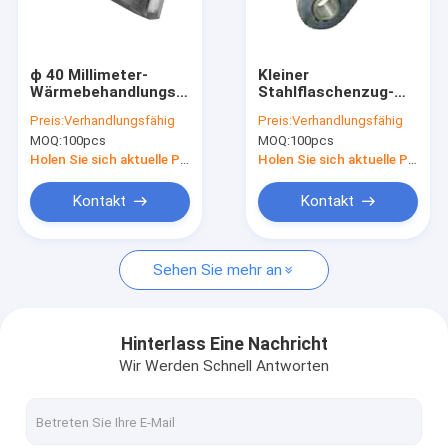
Fabrik-Ausflug
Qualitätskontrolle
ф 40 Millimeter-
Kleiner
Wärmebehandlungs-
Stahlflaschenzug-
Treten Sie mit uns in Verbindung
Fass-Haken für Lager
Durchmesser der
Preis:
Verhandlungsfähig
Preis:
Verhandlungsfähig
GS/CER genehmigte
Takelungs-Hardware-
MOQ:
100pcs
MOQ:
100pcs
3400kg von Chain 8 -
Nachrichten
9 Millimeter
Holen Sie sich aktuelle Preis
Holen Sie sich aktuelle Preis
Fordern Sie ein Zitat
Kontakt
Kontakt
Sehen Sie mehr an
Elektro-Kettenzug
manueller Kettenzug
Hinterlass Eine Nachricht
Wir Werden Schnell Antworten
Kettenhebel-Hebemaschine
Manuelle Kabel-Abziehvorrichtung