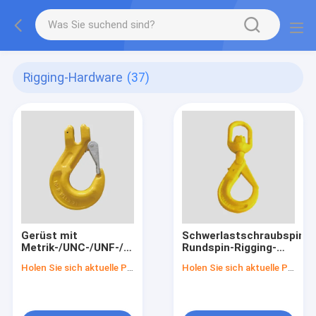
Rigging-Hardware
(37)
Gerüst mit
Schwerlastschraubspin-
Metrik-/UNC-/UNF-/BSW-
Rundspin-Rigging-
Garn
Hardware Wll 0.3t-30t
Holen Sie sich aktuelle Preis
Holen Sie sich aktuelle Preis
für Wii-Seil 1.12t-
31.5t