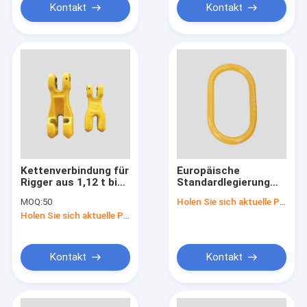
Kontakt
Kontakt
Kettenverbindung für
Europäische
Rigger aus 1,12 t bis
Standardlegierung
15 t
starker Ring gelb
MOQ:
50
Holen Sie sich aktuelle Preis
oder rot Aufzug
Holen Sie sich aktuelle Preis
Zubehör sind robust
und langlebig
Kontakt
Kontakt