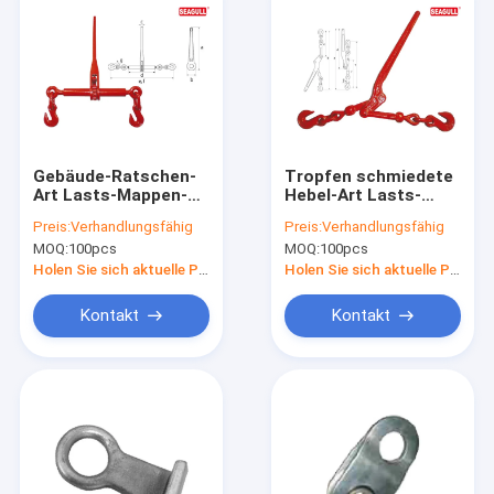
Gebäude-Ratschen-
Tropfen schmiedete
Art Lasts-Mappen-
Hebel-Art Lasts-
Standard malte Ende
Mappen 1/2“ - 5/8"
Preis:
Verhandlungsfähig
Preis:
Verhandlungsfähig
5200 lbs - 26000 lbs
Ketten-Größen-
MOQ:
100pcs
MOQ:
100pcs
anhebende
Kettenhaken
Holen Sie sich aktuelle Preis
Holen Sie sich aktuelle Preis
Kontakt
Kontakt
Haus
Produkte
Über uns