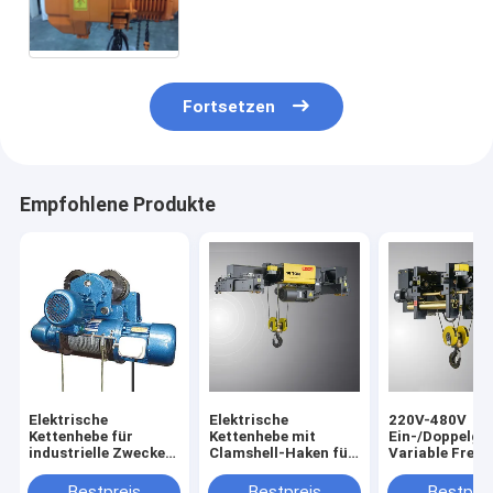
Hochleistungselektrokettenzug-
Kappen-10 der Tonnen-SGW 3
Fortsetzen
Empfohlene Produkte
Elektrische
Elektrische
220V-480V
Kettenhebe für
Kettenhebe mit
Ein-/Doppelge
industrielle Zwecke
Clamshell-Haken für
Variable Freq
mit mehreren
das Höhenheben
Chain Lift 0,
Schutzklassen und
Motorleistung
Bestpreis
Bestpreis
Bestprei