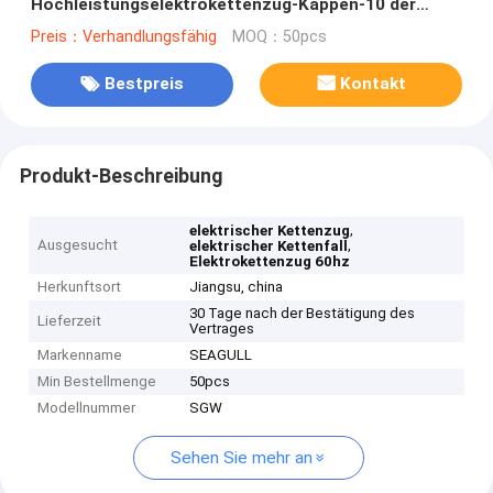
Hochleistungselektrokettenzug-Kappen-10 der
Tonnen-SGW 3
Preis：Verhandlungsfähig
MOQ：50pcs
Bestpreis
Kontakt
Produkt-Beschreibung
,
elektrischer Kettenzug
Ausgesucht
,
elektrischer Kettenfall
Elektrokettenzug 60hz
Herkunftsort
Jiangsu, china
30 Tage nach der Bestätigung des
Lieferzeit
Vertrages
Markenname
SEAGULL
Min Bestellmenge
50pcs
Modellnummer
SGW
Sehen Sie mehr an