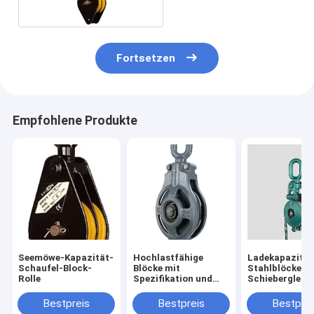
Fortsetzen
Empfohlene Produkte
Seemöwe-Kapazität-
Hochlastfähige
Ladekapazität
Schaufel-Block-
Blöcke mit
Stahlblöcke
Rolle
Spezifikation und
Schiebergleis 
Modell
Oberfläche
Silberfarbe fü
Bestpreis
Bestpreis
Bestprei
Schwerheben