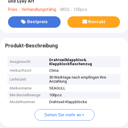
und Eyey Art
Preis：Verhandlungsfähig
MOQ：100pcs
Bestpreis
Kontakt
Produkt-Beschreibung
,
Drahtseilklappblock
Ausgesucht
Klappblockflaschenzug
Herkunftsort
China
30 Werktage nach empfingen Ihre
Lieferzeit
Anzahlung
Markenname
SEAGULL
Min Bestellmenge
100pcs
Modellnummer
Drahtseil-Klappblöcke
Sehen Sie mehr an