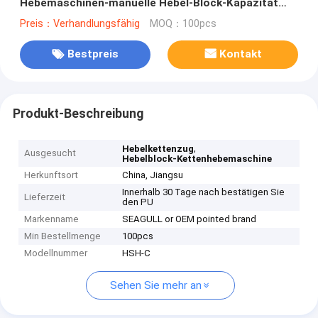
Hebemaschinen-manuelle Hebel-Block-Kapazität
750kg
Preis：Verhandlungsfähig
MOQ：100pcs
Bestpreis
Kontakt
Produkt-Beschreibung
,
Hebelkettenzug
Ausgesucht
Hebelblock-Kettenhebemaschine
Herkunftsort
China, Jiangsu
Innerhalb 30 Tage nach bestätigen Sie
Lieferzeit
den PU
Markenname
SEAGULL or OEM pointed brand
Min Bestellmenge
100pcs
Modellnummer
HSH-C
Sehen Sie mehr an