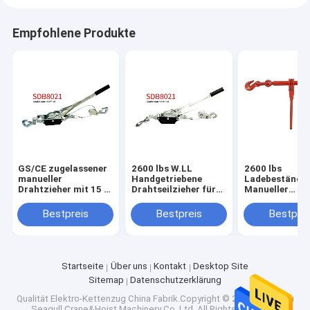
Empfohlene Produkte
GS/CE zugelassener
2600 lbs W.LL
2600 lbs
manueller
Handgetriebene
Ladebeständig
Drahtzieher mit 15 1
Drahtseilzieher für
Manueller
Hebel und 5200 lbs
vielseitige
Kabelzieher fü
Proof-Load
Anwendungen
Baustellen
Bestpreis
Bestpreis
Bestprei
Startseite
Über uns
Kontakt
Desktop Site
Sitemap
Datenschutzerklärung
Qualität
Elektro-Kettenzug
China Fabrik.Copyright © 2025 Changshu
Seagull Crane&Hoist Machinery Co.,Ltd. All Rights Reserved.