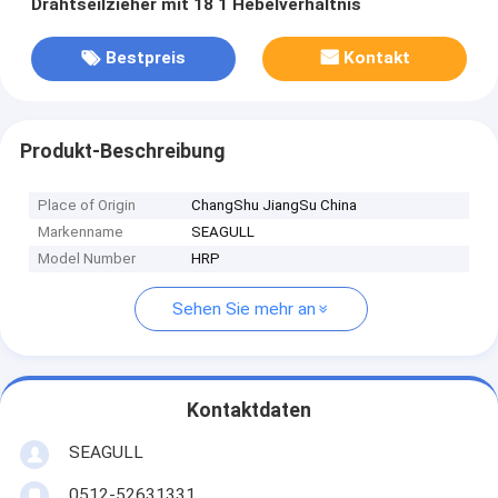
Drahtseilzieher mit 18 1 Hebelverhältnis
Bestpreis
Kontakt
Produkt-Beschreibung
Place of Origin
ChangShu JiangSu China
Markenname
SEAGULL
Model Number
HRP
Sehen Sie mehr an
Kontaktdaten
SEAGULL
0512-52631331