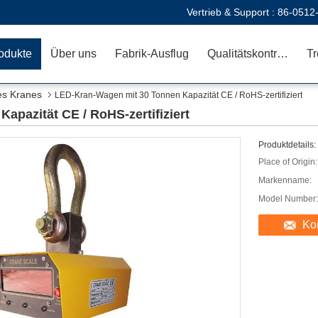
Vertrieb & Support :
86-0512
odukte
Über uns
Fabrik-Ausflug
Qualitätskontrolle
es Kranes
LED-Kran-Wagen mit 30 Tonnen Kapazität CE / RoHS-zertifiziert
pazität CE / RoHS-zertifiziert
Produktdetails:
Place of Origin:
Markenname:
Model Number:
Ko