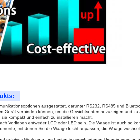
ukts:
unikationsoptionen ausgestattet, darunter RS232, RS485 und Bluetoo
len Gerät verbinden können, um die Gewichtsdaten anzuzeigen und zu
ie kompakt und einfach zu installieren macht.
ch Vorlieben entweder LCD oder LED sein..Die Waage ist auch so konz
nelemente, mit denen Sie die Waage leicht anpassen, die Waage wechs
 und präzises Werkzeug, um Lasten in verschiedenen Umgebungen zu w