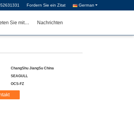
-52631331
Fordern Sie ein Zitat
German
Treten Sie mit uns in Verbindung
Nachrichten
ChangShu JiangSu China
SEAGULL
OCS-FZ
ntakt