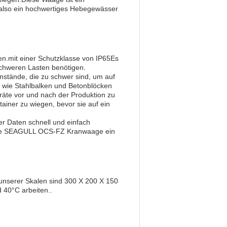
 also ein hochwertiges Hebegewässer
n.mit einer Schutzklasse von IP65Es
t schweren Lasten benötigen.
nstände, die zu schwer sind, um auf
 wie Stahlbalken und Betonblöcken
te vor und nach der Produktion zu
iner zu wiegen, bevor sie auf ein
 Daten schnell und einfach
t die SEAGULL OCS-FZ Kranwaage ein
nserer Skalen sind 300 X 200 X 150
 40°C arbeiten..