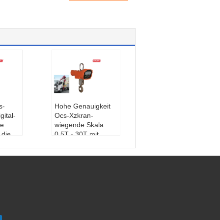
s-
Hohe Genauigkeit
ital-
Ocs-Xzkran-
de
wiegende Skala
 die
0.5T - 30T mit
ät 30
großem Stahlhaken
Farbe:
rot
:
Lage
Stromversorgun
ai, ec
g::
220V
Display-Typ:
LCD
0T
oder LED
Malere
Nennlast:
Tonne 0.
5ton-30
/CE