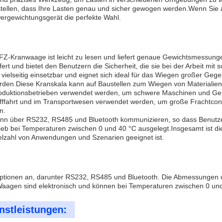
tellen, dass Ihre Lasten genau und sicher gewogen werden.Wenn Sie
wergewichtungsgerät die perfekte Wahl.
Kranwaage ist leicht zu lesen und liefert genaue Gewichtsmessunge
fert und bietet den Benutzern die Sicherheit, die sie bei der Arbeit mi
lseitig einsetzbar und eignet sich ideal für das Wiegen großer Gege
en.Diese Kranskala kann auf Baustellen zum Wiegen von Materialien
oduktionsbetrieben verwendet werden, um schwere Maschinen und Gerä
ffahrt und im Transportwesen verwendet werden, um große Frachtconta
n.
über RS232, RS485 und Bluetooth kommunizieren, so dass Benutzer
trieb bei Temperaturen zwischen 0 und 40 °C ausgelegt.Insgesamt is
ielzahl von Anwendungen und Szenarien geeignet ist.
ptionen an, darunter RS232, RS485 und Bluetooth. Die Abmessungen u
aagen sind elektronisch und können bei Temperaturen zwischen 0 und
nstleistungen: