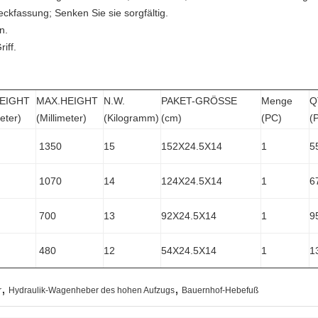
eckfassung; Senken Sie sie sorgfältig.
n.
iff.
HEIGHT
MAX.HEIGHT
N.W.
PAKET-GRÖSSE
Menge
Q
meter)
(Millimeter)
(Kilogramm)
(cm)
(PC)
(
1350
15
152X24.5X14
1
5
1070
14
124X24.5X14
1
6
700
13
92X24.5X14
1
9
480
12
54X24.5X14
1
1
,
,
r
Hydraulik-Wagenheber des hohen Aufzugs
Bauernhof-Hebefuß