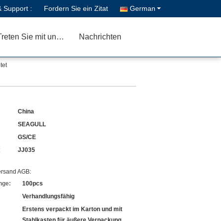
& Support :
Fordern Sie ein Zitat
German
Treten Sie mit uns in Verbindung
Nachrichten
tet
China
SEAGULL
GS/CE
:
JJ035
ersand AGB:
nge:
100pcs
Verhandlungsfähig
Erstens verpackt im Karton und mit
Stahlkasten für äußere Verpackung