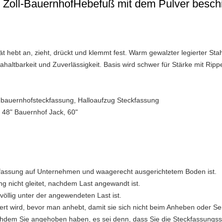
8 Zoll-BauernhofHebefuß mit dem Pulver besch
t hebt an, zieht, drückt und klemmt fest. Warm gewalzter legierter Sta
rahaltbarkeit und Zuverlässigkeit. Basis wird schwer für Stärke mit Rip
ugbauernhofsteckfassung, Halloaufzug Steckfassung
 48" Bauernhof Jack, 60"
ckfassung auf Unternehmen und waagerecht ausgerichtetem Boden ist.
ng nicht gleitet, nachdem Last angewandt ist.
völlig unter der angewendeten Last ist.
isiert wird, bevor man anhebt, damit sie sich nicht beim Anheben oder S
achdem Sie angehoben haben, es sei denn, dass Sie die Steckfassungs