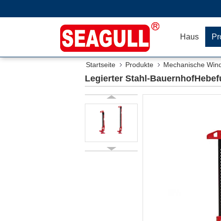
Haus
Pr
Startseite
Produkte
Mechanische Win
Legierter Stahl-BauernhofHebef