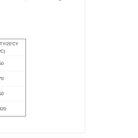
TY/20'CY
PC)
50
70
50
320