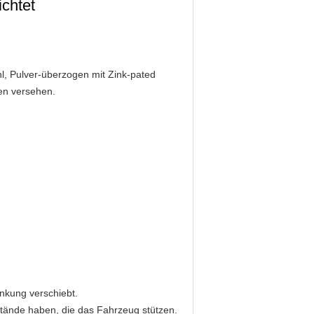
ichtet
hl, Pulver-überzogen mit Zink-pated
pen versehen.
enkung verschiebt.
stände haben, die das Fahrzeug stützen.