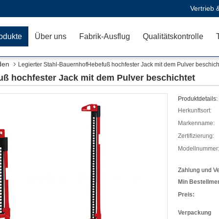
Vertrieb 
odukte
Über uns
Fabrik-Ausflug
Qualitätskontrolle
den
Legierter Stahl-BauernhofHebefuß hochfester Jack mit dem Pulver beschich
uß hochfester Jack mit dem Pulver beschichtet
Produktdetails:
Herkunftsort:
Markenname:
Zertifizierung:
Modellnummer
Zahlung und V
Min Bestellme
Preis:
Verpackung