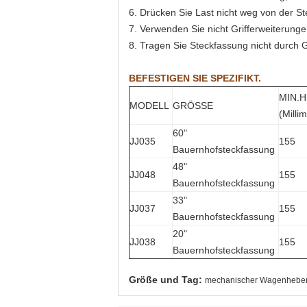
6. Drücken Sie Last nicht weg von der St
7. Verwenden Sie nicht Grifferweiterunge
8. Tragen Sie Steckfassung nicht durch Gr
BEFESTIGEN SIE SPEZIFIKT.
MIN.
MODELL
GRÖSSE
(Milli
60"
JJ035
155
Bauernhofsteckfassung
48"
JJ048
155
Bauernhofsteckfassung
33"
JJ037
155
Bauernhofsteckfassung
20"
JJ038
155
Bauernhofsteckfassung
Größe und Tag:
mechanischer Wagenhebe