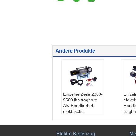
Andere Produkte
Einzelne Zeile 2000-
Einzel
9500 lbs tragbare
elektr
Atv-Handkurbel-
Handk
elektrische
tragba
Handkurbeln
Prod
24v/12v für Atv
trisch
Produktname:
Elek
Anwe
Elektro-Kettenzug
Me
trische seilwinde
r, Geb