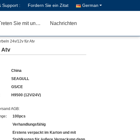
& Support :
Fordern Sie ein Zitat
German
Treten Sie mit uns in Verbindung
Nachrichten
beln 24v/12v für Atv
 Atv
China
SEAGULL
GS/CE
:
H9500 (12V/24V)
ersand AGB:
nge:
100pcs
Verhandlungsfähig
Erstens verpackt im Karton und mit
Stahlkasten für äußere Verpackung dann