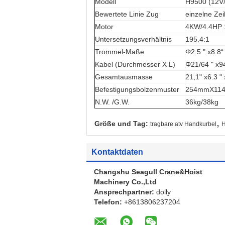
Modell
H9500 (12V
Bewertete Linie Zug
einzelne Zei
Motor
4KW/4.4HP 
Untersetzungsverhältnis
195.4:1
Trommel-Maße
Φ2.5 " x8.
Kabel (Durchmesser X L)
Φ21/64 " x
Gesamtausmasse
21,1" x6.3 
Befestigungsbolzenmuster
254mmX11
N.W. /G.W.
36kg/38kg
,
Größe und Tag:
tragbare atv Handkurbel
H
Kontaktdaten
Changshu Seagull Crane&Hoist
Machinery Co.,Ltd
Ansprechpartner:
dolly
Telefon:
+8613806237204