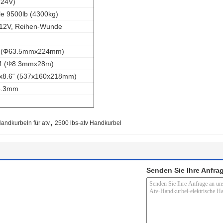
/24V)
le 9500lb (4300kg)
12V, Reihen-Wunde
8“ (Φ63.5mmx224mm)
94 (Φ8.3mmx28m)
" x8.6“ (537x160x218mm)
4.3mm
,
andkurbeln für atv
2500 lbs-atv Handkurbel
Senden Sie Ihre Anfrag