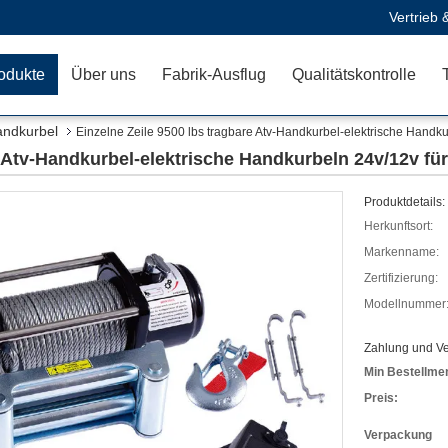
Vertrieb 
odukte
Über uns
Fabrik-Ausflug
Qualitätskontrolle
andkurbel
Einzelne Zeile 9500 lbs tragbare Atv-Handkurbel-elektrische Handkur
e Atv-Handkurbel-elektrische Handkurbeln 24v/12v für
Produktdetails:
Herkunftsort:
Markenname:
Zertifizierung:
Modellnummer
Zahlung und V
Min Bestellme
Preis:
Verpackung