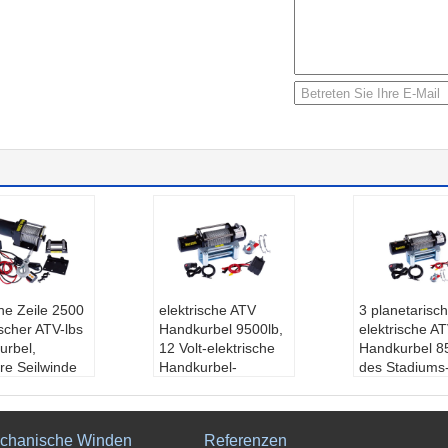
ne Zeile 2500
elektrische ATV
3 planetarisc
ischer ATV-lbs
Handkurbel 9500lb,
elektrische A
urbel,
12 Volt-elektrische
Handkurbel 8
re Seilwinde
Handkurbel-
des Stadiums-
uktname:
Elek
Fernbedienung
das Errichten 
e seilwinde
Produkt-Name:
Ele
Motor 4.0KW/
ndung:
Lage
ktrische Winde
Produktnam
chanische Winden
Referenzen
äude, Kai, ect.
Anwendung:
Lage
trische seilwi