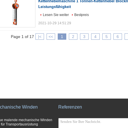
Kettenhebemaschine 1 Tonnen-Kettenhebel Blockm
Leistungsfähigkeit
Lesen Sie weiter
Bestpreis
2021-10-29 14:51:29
Page 1 of 17
|<
<<
1
2
3
4
5
6
chanische Winden
Referenzen
ue malende mechanische Winden
 für Transportausrüstung