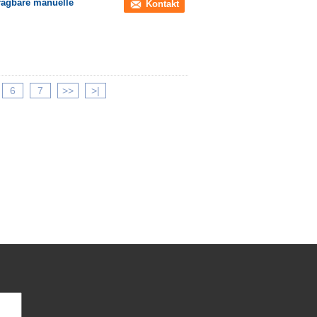
ragbare manuelle
Kontakt
6
7
>>
>|