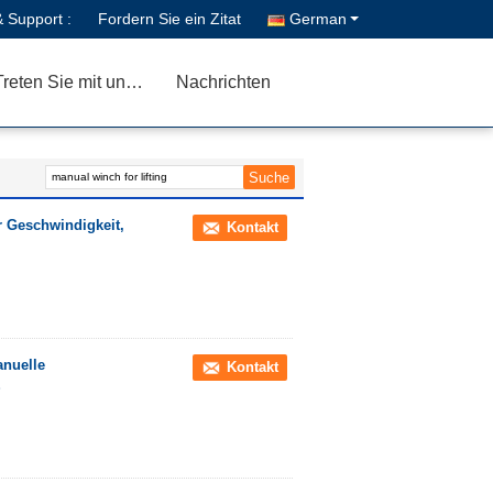
& Support :
Fordern Sie ein Zitat
German
Treten Sie mit uns in Verbindung
Nachrichten
r Geschwindigkeit,
Kontakt
anuelle
Kontakt
S