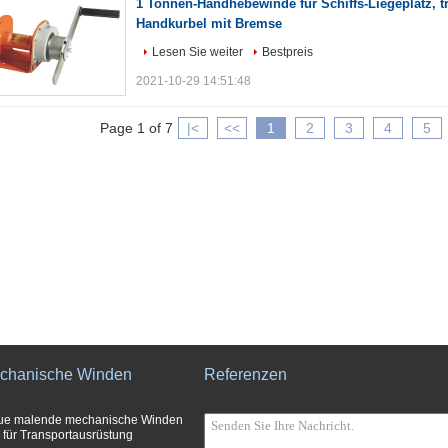
1 Tonnen-Handhebewinde für Schiffs-Liegeplatz, t
Handkurbel mit Bremse
Lesen Sie weiter
Bestpreis
2021-10-29 14:51:48
Page 1 of 7
|<
<<
1
2
3
4
5
chanische Winden
Referenzen
ue malende mechanische Winden
 für Transportausrüstung