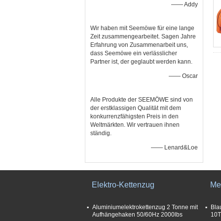
—— Addy
Wir haben mit Seemöwe für eine lange
Zeit zusammengearbeitet. Sagen Jahre
Erfahrung von Zusammenarbeit uns,
dass Seemöwe ein verlässlicher
Partner ist, der geglaubt werden kann.
—— Oscar
Alle Produkte der SEEMÖWE sind von
der erstklassigen Qualität mit dem
konkurrenzfähigsten Preis in den
Weltmärkten. Wir vertrauen ihnen
ständig.
—— Lenard&Loe
Elektro-Kettenzug
Me
Aluminiumelektrokettenzug 2 Tonne mit
Bla
Aufhängehaken 50/60Hz 2000lbs
10T