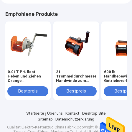
Empfohlene Produkte
0.01T Prüflast
21
600 lb
Heben und Ziehen
Trommeldurchmesser
Handhebewinde
Orange
Handwinde zum
Getriebeverhäl
Handbewegung
Heben für O/B/Y in
Glatte Lastkon
Bremsen Handwinde
der Öl- und
O/B/Y Farbpale
Bestpreis
Bestpreis
Bestprei
Gasindustrie
Startseite
Über uns
Kontakt
Desktop Site
Sitemap
Datenschutzerklärung
Qualität
Elektro-Kettenzug
China Fabrik.Copyright © 2025 Changshu
Seagull Crane&Hoist Machinery Co.,Ltd. All Rights Reserved.