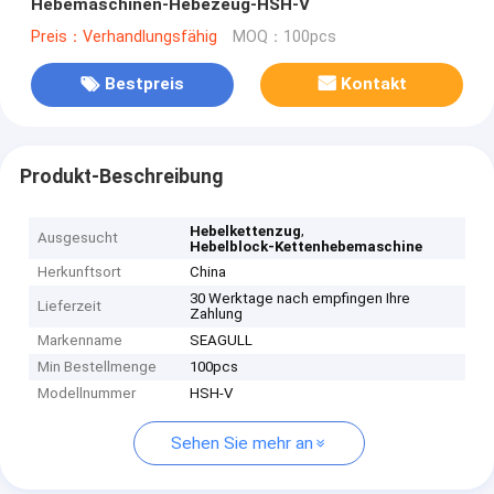
Hebemaschinen-Hebezeug-HSH-V
Preis：Verhandlungsfähig
MOQ：100pcs
Bestpreis
Kontakt
Produkt-Beschreibung
,
Hebelkettenzug
Ausgesucht
Hebelblock-Kettenhebemaschine
Herkunftsort
China
30 Werktage nach empfingen Ihre
Lieferzeit
Zahlung
Markenname
SEAGULL
Min Bestellmenge
100pcs
Modellnummer
HSH-V
Sehen Sie mehr an