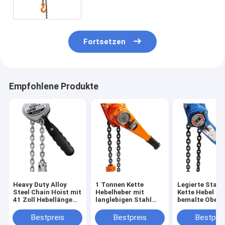
Fortsetzen
Empfohlene Produkte
Heavy Duty Alloy
1 Tonnen Kette
Legierte Stahl
Steel Chain Hoist mit
Hebelheber mit
Kette Hebel He
41 Zoll Hebellänge
langlebigen Stahl
bemalte Oberf
und verbesserte
Hebel und Legierung
1,5-9m Hebhöh
Haltbarkeit
Stahlkette
Stahl Hebel
Bestpreis
Bestpreis
Bestprei