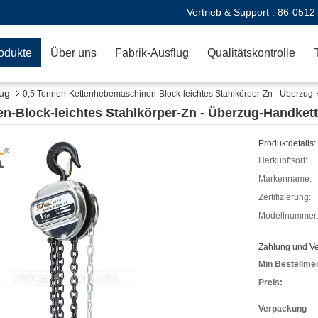
Vertrieb & Support :
86-0512
odukte
Über uns
Fabrik-Ausflug
Qualitätskontrolle
zug
0,5 Tonnen-Kettenhebemaschinen-Block-leichtes Stahlkörper-Zn - Überzu
n-Block-leichtes Stahlkörper-Zn - Überzug-Handke
Produktdetails:
Herkunftsort:
Markenname:
Zertifizierung:
Modellnummer
Zahlung und V
Min Bestellme
Preis:
Verpackung