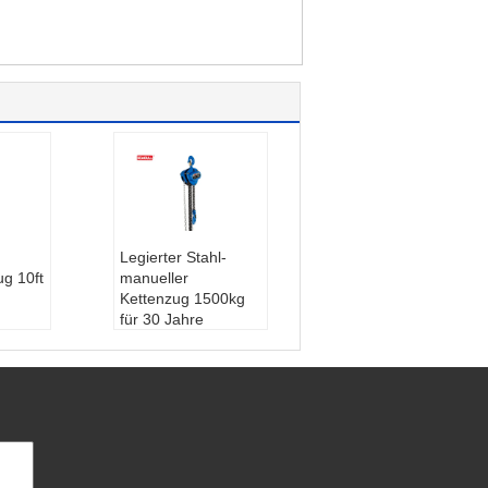
Legierter Stahl-
g 10ft
manueller
Kettenzug 1500kg
für 30 Jahre
ock-
Producting-
en-
Erfahrungs-
0kg
Maximum-anheben
en:
Fü
des Gewicht:
1,5 T
 Gebr
onne
Maximale Hubhöh
ue
e:
18m
0 KG
Qualitätsprüfung: