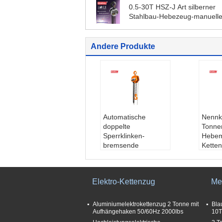
0.5-30T HSZ-J Art silberner
Stahlbau-Hebezeug-manuelle
Kettenzug
Andere Produkte
Automatische
Nennka
doppelte
Tonne
Sperrklinken-
Hebem
bremsende
Ketten
Kettenzug-
Tropf
Handbuch-
Hake
anhebende
Mater
Elektro-Kettenzug
Me
Kettenhebemaschinen-
Stahl
Kapazität 1500kg
Bedi
Produktname:
man
Verw
Aluminiumelektrokettenzug 2 Tonne mit
Bla
ueller Kettenzug
Hebem
Aufhängehaken 50/60Hz 2000lbs
10T
Anwendung:
Trans
Farbe