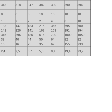
343
318
347
382
390
390
394
8
6
8
10
10
10
10
1
2
2
2
4
8
10
183
147
183
215
365
595
700
141
126
141
163
163
191
394
345
396
486
616
700
1000
1050
38
40
44
50
64
82
82
16
16
25
35
69
155
233
2,4
2,5
3,7
5,3
9,7
19,4
23,9