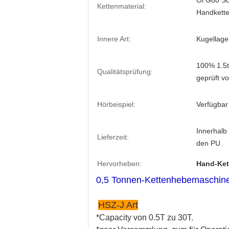
Öl G80 Sc
Kettenmaterial:
Handkett
Innere Art:
Kugellage
100% 1.5t
Qualitätsprüfung:
geprüft v
Hörbeispiel:
Verfügbar 
Innerhalb
Lieferzeit:
den PU
Hervorheben:
Hand-Ket
0,5 Tonnen-Kettenhebemaschine
HSZ-J Art
*Capacity von 0.5T zu 30T.