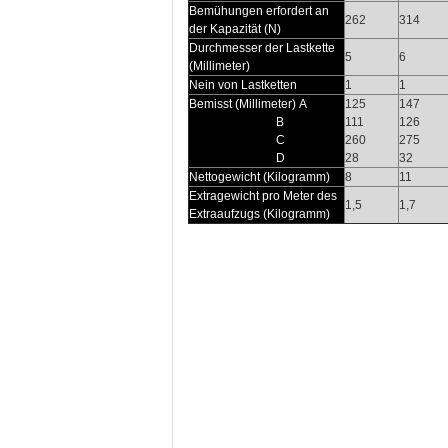
Bemühungen erfordert an
262
314
der Kapazität (N)
Durchmesser der Lastkette
5
6
(Millimeter)
Nein von Lastketten
1
1
Bemisst (Millimeter) A
125
147
B
111
126
C
260
275
D
28
32
Nettogewicht (Kilogramm)
8
11
Extragewicht pro Meter des
1,5
1,7
Extraaufzugs (Kilogramm)