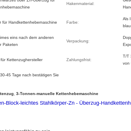
hwarzes oder Zn-Überzug für
Ges
Hakenmaterial:
enhebemaschine
Han
Als 
r für Handkettenhebemaschine
Farbe:
blau
imes eins nach dem anderen
Dopp
Verpackung:
or Paketen
Expo
T/T
für Kettenzughersteller
Zahlungsfrist:
von 
 30-45 Tage nach bestätigen Sie
tenzug
,
3-Tonnen-manuelle Kettenhebemaschine
n-Block-leichtes Stahlkörper-Zn - Überzug-Handkette