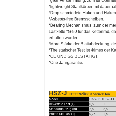
*gear Versammlung, zum für Operatio
*lightweight Stahlkörper mit dauerha
*Drop schmiedete Haken und Hakenhal
*Asbests-free Bremsscheiben.
*Bearing Mechanismus, zum der mec
Lastkette *G-80 für das Kettenrad, 
erhalten worden.
*More Stärke der Blattabdeckung, de
*The statischer Test ist 4times der K
*CE UND GS BESTÄTIGT.
*One Jahrgarantie.
HSZ-J
KETTENZÜGE 0.5Ton-30Ton
Modell
HAS-0.5J
HSZ-1J
Bewertete Last (T)
0,5
1
Standardaufzug (m)
2,5
2,5
Prüfen Sie Last (T)
0,75
1,5