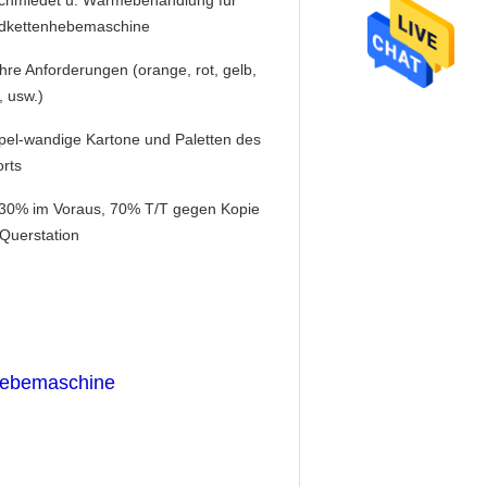
chmiedet u. Wärmebehandlung für
dkettenhebemaschine
Ihre Anforderungen (orange, rot, gelb,
, usw.)
el-wandige Kartone und Paletten des
rts
 30% im Voraus, 70% T/T gegen Kopie
Querstation
nhebemaschine