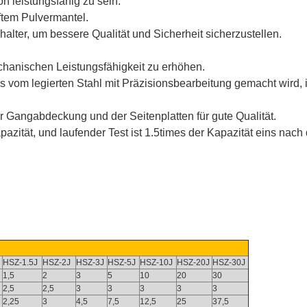
n leistungsfähig zu sein.
ftem Pulvermantel.
ter, um bessere Qualität und Sicherheit sicherzustellen.
hanischen Leistungsfähigkeit zu erhöhen.
das vom legierten Stahl mit Präzisionsbearbeitung gemacht wir
r Gangabdeckung und der Seitenplatten für gute Qualität.
apazität, und laufender Test ist 1.5times der Kapazität eins nac
HSZ-1.5J
HSZ-2J
HSZ-3J
HSZ-5J
HSZ-10J
HSZ-20J
HSZ-30J
1,5
2
3
5
10
20
30
2,5
2,5
3
3
3
3
3
2,25
3
4,5
7,5
12,5
25
37,5