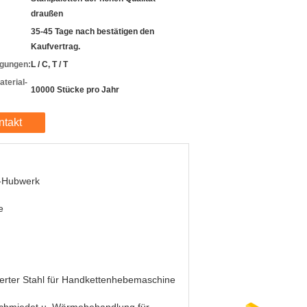
draußen
35-45 Tage nach bestätigen den
Kaufvertrag.
gungen:
L / C, T / T
terial-
10000 Stücke pro Jahr
ntakt
-Hubwerk
e
erter Stahl für Handkettenhebemaschine