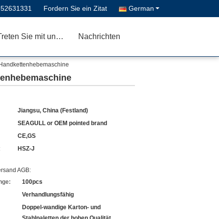
-52631331
Fordern Sie ein Zitat
German
Treten Sie mit uns in Verbindung
Nachrichten
g-Handkettenhebemaschine
ttenhebemaschine
Jiangsu, China (Festland)
SEAGULL or OEM pointed brand
CE,GS
:
HSZ-J
ersand AGB:
nge:
100pcs
Verhandlungsfähig
Doppel-wandige Karton- und
Stahlpaletten der hohen Qualität