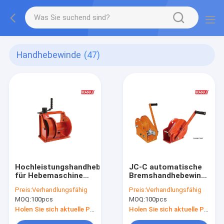
Handhebewinde
(47)
Hochleistungshandhebewinde
JC-C automatische
für Hebemaschine
Bremshandhebewinde
250kg,
ohne Seil-/des
Preis:
Verhandlungsfähig
Preis:
Verhandlungsfähig
Bremshandhandkurbel
Haken-1200 - 2600
MOQ:
100pcs
MOQ:
100pcs
lbs Kapazität
Holen Sie sich aktuelle Preis
Holen Sie sich aktuelle Preis