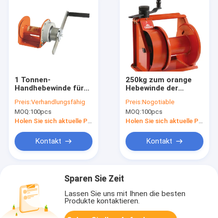
1 Tonnen-
250kg zum orange
Handhebewinde für
Hebewinde der
Schiffs-Liegeplatz,
Hand1500kg für
Preis:
Verhandlungsfähig
Preis:
Nogotiable
tragbare manuelle
Anschlüsse/Bau/Marineg
MOQ:
100pcs
MOQ:
100pcs
Handkurbel mit
Bremse
Holen Sie sich aktuelle Preis
Holen Sie sich aktuelle Preis
Kontakt
Kontakt
Sparen Sie Zeit
Lassen Sie uns mit Ihnen die besten
Produkte kontaktieren.