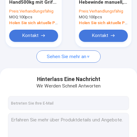
Hand500kg mit Griff-
Hebewinde manuell,
wiegende Skala des Kranes
Anpassung/selbst-
handbetriebene
Preis:
Verhandlungsfähig
Preis:
Verhandlungsfähig
verschlossener
Handkurbel 1000kg
MOQ:
anhebende Klammer
100pcs
MOQ:
100pcs
handbetriebener
Handkurbel
Holen Sie sich aktuelle Preis
Holen Sie sich aktuelle Preis
Antriebsscheiben-Block-Flaschenzug
Kontakt
Kontakt
Handhebewinde
Sehen Sie mehr an
Handhubwagen
Industrielle anhebende Ketten
Hinterlass Eine Nachricht
Drücken Sie Reise-Laufkatze
Wir Werden Schnell Antworten
Mechanische Winden
Riemen des Polyester-gewebten Materials
Elektrische ATV-Handkurbel