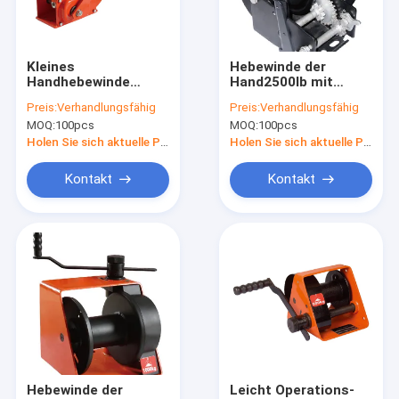
Fabrik-Ausflug
Qualitätskontrolle
Kleines
Hebewinde der
Handhebewinde
Hand2500lb mit
Treten Sie mit uns in Verbindung
1200lb für
einzelner/doppelter
Preis:
Verhandlungsfähig
Preis:
Verhandlungsfähig
Automobil/manuelle
Geschwindigkeit,
MOQ:
100pcs
MOQ:
100pcs
Handhandkurbel
manuelle Handkurbel
Nachrichten
für das Anheben
Holen Sie sich aktuelle Preis
Holen Sie sich aktuelle Preis
Fordern Sie ein Zitat
Kontakt
Kontakt
Elektro-Kettenzug
manueller Kettenzug
Kettenhebel-Hebemaschine
Manuelle Kabel-Abziehvorrichtung
Hebewinde der
Leicht Operations-