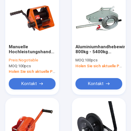
Manuelle
Aluminiumhandhebewind
Hochleistungshandhandkurbel
800kg - 5400kg
150kg - 2000kg für
Drahtseil, welches
Preis:
Nogotiable
MOQ:
100pcs
Anschlüsse/Bau
die Hebemaschine
MOQ:
100pcs
Holen Sie sich aktuelle Preis
CE/GS bestätigt
zieht
Holen Sie sich aktuelle Preis
Kontakt
Kontakt
Haus
Produkte
Über uns