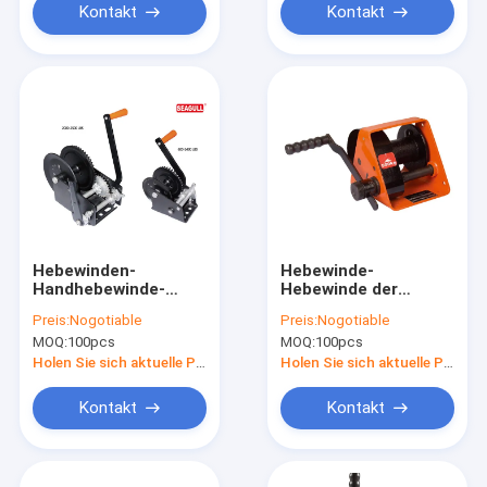
Kontakt
Kontakt
Hebewinden-
Hebewinde-
Handhebewinde-
Hebewinde der
manuelle
Boots-Gebrauchs-
Preis:
Nogotiable
Preis:
Nogotiable
Handstahlhandkurbel
hohen Qualität
MOQ:
100pcs
MOQ:
100pcs
mit einzelner
Handmit hohe
doppelter
Leistungsfähigkeit
Holen Sie sich aktuelle Preis
Holen Sie sich aktuelle Preis
Geschwindigkeit
CER
Kontakt
Kontakt