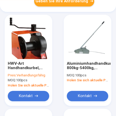
Geben Sie Ihre Anforderung
HWV-Art
Aluminiumhandhandkurbe
Handhandkurbel,
800kg-5400kg,
elektrische
Drahtseil, das
Preis:
Verhandlungsfähig
MOQ:
100pcs
Hochleistungshandkurbeln
Hebemaschine,
MOQ:
100pcs
Holen Sie sich aktuelle Preis
mit selbst-
Länge 20 M, CE/GS
Verschluss-Gerät
bestätigt zieht
Holen Sie sich aktuelle Preis
Kontakt
Kontakt